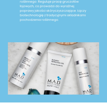
roślinnego. Reguluje pracę gruczołów
łojowych, co prowadzi do wyraźnej
poprawy jakości skóryczyszczające. Łączy
biotechnologię z tradycyjnymi składnikami
pochodzenia roślinnego.