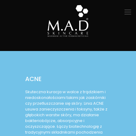
ACNE
Skuteczna kuracja w walce z trądzikiem i
niedoskonałościami takimi jak zaskórniki
czy przetłuszczanie się skóry. Linia ACNE
usuwa zanieczyszczenia i toksyny, także z
głębokich warstw skóry, ma działanie
bakteriobójcze, absorpcyjne i
oczyszczające. Łączy biotechnologię z
tradycyjnymi składnikami pochodzenia