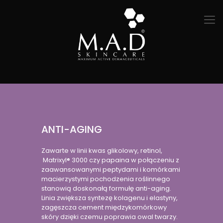
ANTI-AGING
Zawarte w linii kwas glikolowy, retinol,
Matrixyl® 3000 czy papaina w połączeniu z
zaawansowanymi peptydami i komórkami
macierzystymi pochodzenia roślinnego
stanowią doskonałą formułę anti-aging.
Linia zwiększa syntezę kolagenu i elastyny,
zagęszcza cement międzykomórkowy
skóry dzięki czemu poprawia owal twarzy.