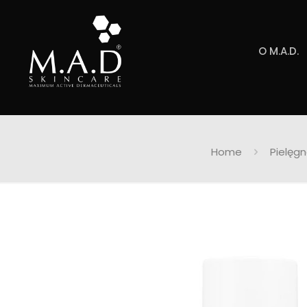
O M.A.D.
Home
Pielęg