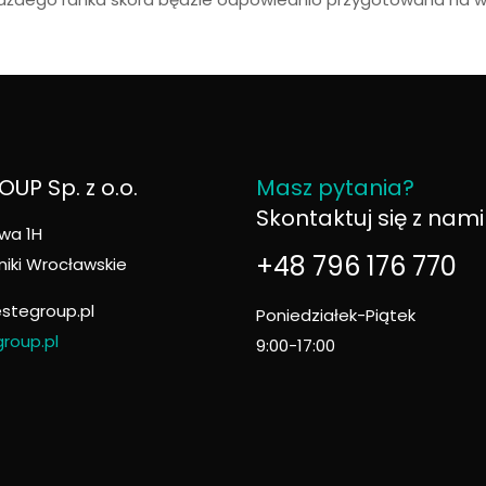
UP Sp. z o.o.
Masz pytania?
Skontaktuj się z nami
wa 1H
+48 796 176 770
niki Wrocławskie
stegroup.pl
Poniedziałek-Piątek
roup.pl
9:00-17:00