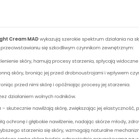
night Cream MAD
wykazują szerokie spektrum działania na skó
 przeciwstawianiu się szkodliwym czynnikom zewnętrznym:
nienie skóry, hamują procesy starzenia, spłycają widoczne z
nną skóry, broniąc jej przed drobnoustrojami i wpływem czy
oniąc przed nimi skórę i opóźniając procesy jej starzenia.
zez działaniem wolnych rodników.
u
– skutecznie nawilżają skórę, zwiększając jej elastyczność,
 ochronę i głębokie nawilżenie, nadając skórze młody, zdro
ybszego starzenia się skóry, wzmagają naturalne mechanizmy
każdego ranka skóra będzie odpowiednio przygotowana na 