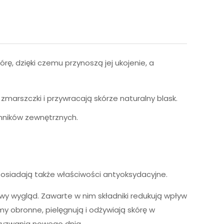
rę, dzięki czemu przynoszą jej ukojenie, a
marszczki i przywracają skórze naturalny blask.
nników zewnętrznych.
 posiadają także właściwości antyoksydacyjne.
wy wygląd. Zawarte w nim składniki redukują wpływ
 obronne, pielęgnują i odżywiają skórę w
wyzwania nowego dnia.