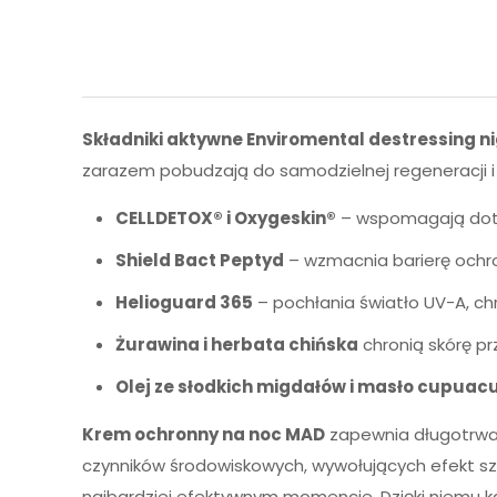
Składniki aktywne Enviromental destressing 
zarazem pobudzają do samodzielnej regeneracji i
CELLDETOX® i Oxygeskin®
– wspomagają dotle
Shield Bact Peptyd
– wzmacnia barierę ochro
Helioguard 365
– pochłania światło UV-A, chr
Żurawina i herbata chińska
chronią skórę pr
Olej ze słodkich migdałów i masło cupuac
Krem ochronny na noc MAD
zapewnia długotrwałą
czynników środowiskowych, wywołujących efekt sz
najbardziej efektywnym momencie. Dzięki niemu 