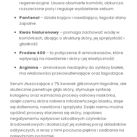
regeneracyjne. Usuwa obumarłe komórki, obkurcza
rozszerzone pory i reguluje wydzielanie sebum.
Pantenol
– działa kojąco i nawilżająco, łagodzi stany
zapalne.
Kwas hialuronowy
– pomaga zachować wodę w
komórkach, dbając o strukturę skóry, jej sprężystość i
gładkość
Prodew 400
– to połączenie 8 aminokwasów, które
wpływają na nawilżenie i skóry i jej elastyczność.
Arginina
– aminokwas niezbędny do syntezy białek,
ma właściwości przeciwutleniające oraz łagodzące.
Serum złuszczające z 7% kwasek glikolowym łagodnie, ale
skutecznie penetruje głąb skóry, stymuluje syntezę
kolagenu oraz wzmacnia procesy odnowy naskórka,
dzięki czemu skóra nabiera młodzieńczego blasku, staje
się dotleniona, nawilżona i sprężysta. Dzięki niemu można
opóźnić procesy starzenia się skóry, zapobiec
negatywnemu wpływowi szkodliwych czynników
środowiskowych i dostarczyć jej solidnej porcji składników
odżywczych, a wraz z nimi poczucia piękna i zadbania na
najwyższym poziomie.