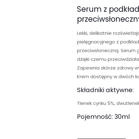
Serum z podkład
przeciwsłonecz
Lekki, delikatnie rozświetl
pielęgnacyjnego z podkł
przeciwsłoneczną. Serum g
dzięki czemu przeciwdział
Zapewnia skórze zdrowy w
Krem dostępny w dwóch kol
Składniki aktywne:
Tlenek cynku 5%, dwutlene
Pojemność: 30ml