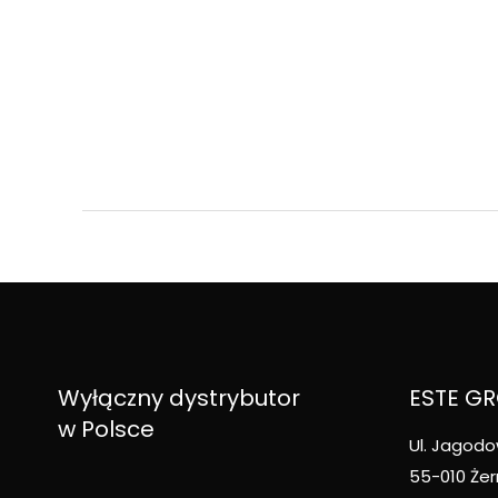
Wyłączny dystrybutor
ESTE GRO
w Polsce
Ul. Jagodo
55-010 Żer