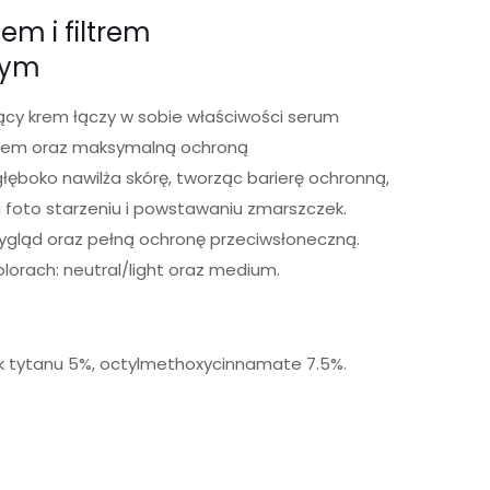
em i filtrem
nym
ający krem łączy w sobie właściwości serum
adem oraz maksymalną ochroną
łęboko nawilża skórę, tworząc barierę ochronną,
a foto starzeniu i powstawaniu zmarszczek.
ygląd oraz pełną ochronę przeciwsłoneczną.
orach: neutral/light oraz medium.
k tytanu 5%, octylmethoxycinnamate 7.5%.