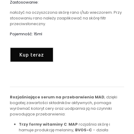
Zastosowanie:
nałożyć na oczyszczona skórę rano i/lub wieczorem. Przy
stosowaniu rano należy zaaplikować na skórę filtr
przeciwsłoneczny.
Pojemność: 15ml
Kup teraz
Rozjaśniające serum na przebarwienia MAD
, dzięki
bogatej zawartości składników aktywnych, pomaga
wyrównać koloryt cery oraz uodparnia ją na czynniki
powodujące przebarwienia:
Trzy formy witaminy C
:
MAP
rozjaśnia skórę i
hamuje produkcję melaniny,
BVOS-C
– działa