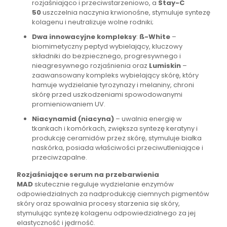
rozjaśniająco i przeciwstarzeniowo, a
Stay-C
50
uszczelnia naczynia krwionośne, stymuluje syntezę
kolagenu i neutralizuje wolne rodniki;
Dwa innowacyjne kompleksy
:
ß-White
–
biomimetyczny peptyd wybielający, kluczowy
składniki do bezpiecznego, progresywnego i
nieagresywnego rozjaśnienia oraz
Lumiskin
–
zaawansowany kompleks wybielający skórę, który
hamuje wydzielanie tyrozynazy i melaniny, chroni
skórę przed uszkodzeniami spowodowanymi
promieniowaniem UV.
Niacynamid (niacyna)
– uwalnia energię w
tkankach i komórkach, zwiększa syntezę keratyny i
produkcję ceramidów przez skórę, stymuluje białka
naskórka, posiada właściwości przeciwutleniające i
przeciwzapalne.
Rozjaśniające serum na przebarwienia
MAD
skutecznie reguluje wydzielanie enzymów
odpowiedzialnych za nadprodukcję ciemnych pigmentów
skóry oraz spowalnia procesy starzenia się skóry,
stymulując syntezę kolagenu odpowiedzialnego za jej
elastyczność i jędrność.