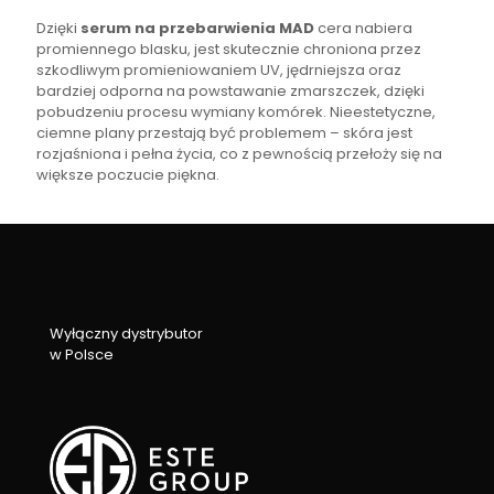
Dzięki
serum na przebarwienia MAD
cera nabiera
promiennego blasku, jest skutecznie chroniona przez
szkodliwym promieniowaniem UV, jędrniejsza oraz
bardziej odporna na powstawanie zmarszczek, dzięki
pobudzeniu procesu wymiany komórek. Nieestetyczne,
ciemne plany przestają być problemem – skóra jest
rozjaśniona i pełna życia, co z pewnością przełoży się na
większe poczucie piękna.
Wyłączny dystrybutor
w Polsce