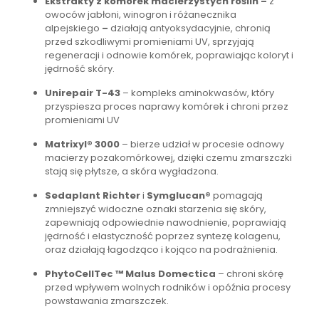
Ekstrakty z komórek macierzystych roślin –
z
owoców jabłoni, winogron i różanecznika
alpejskiego
–
działają antyoksydacyjnie, chronią
przed szkodliwymi promieniami UV, sprzyjają
regeneracji i odnowie komórek, poprawiając koloryt i
jędrność skóry.
Unirepair T-43
– kompleks aminokwasów, który
przyspiesza proces naprawy komórek i chroni przez
promieniami UV
Matrixyl® 3000
– bierze udział w procesie odnowy
macierzy pozakomórkowej, dzięki czemu zmarszczki
stają się płytsze, a skóra wygładzona.
Sedaplant Richter
i
Symglucan®
pomagają
zmniejszyć widoczne oznaki starzenia się skóry,
zapewniają odpowiednie nawodnienie, poprawiają
jędrność i elastyczność poprzez syntezę kolagenu,
oraz działają łagodząco i kojąco na podrażnienia.
PhytoCellTec ™ Malus Domectica
– chroni skórę
przed wpływem wolnych rodników i opóźnia procesy
powstawania zmarszczek.