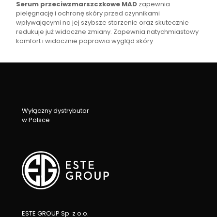
Serum przeciwzmarszczkowe MAD
zapewnia
pielęgnację i ochronę skóry przed czynnikami
wpływającymi na jej szybsze starzenie oraz skutecznie
redukuje już widoczne zmiany. Zapewnia natychmiastowy
komfort i widocznie poprawia wygląd skóry
Wyłączny dystrybutor
w Polsce
ESTE GROUP Sp. z o.o.