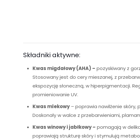
Składniki aktywne:
Kwas migdałowy (AHA) –
pozyskiwany z gorzk
Stosowany jest do cery mieszanej, z przebarwi
ekspozycję słoneczną, w hiperpigmentacji. Re
promieniowanie UV.
Kwas mlekowy
– poprawia nawilżenie skóry, 
Doskonały w walce z przebarwieniami, plamam
Kwas winowy i jabłkowy –
pomagają w delika
poprawiają strukturę skóry i stymulują metab