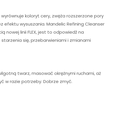
 wyrównuje koloryt cery, zwęża rozszerzone pory
z efektu wysuszania. Mandelic Refining Cleanser
ą nowej linii FLEX, jest to odpowiedź na
starzenia się, przebarwieniami i zmianami
 wilgotną twarz, masować okrężnymi ruchami, aż
yć w razie potrzeby. Dobrze zmyć.