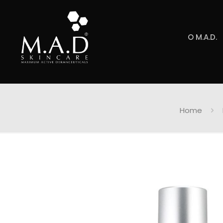
O M.A.D.
Home