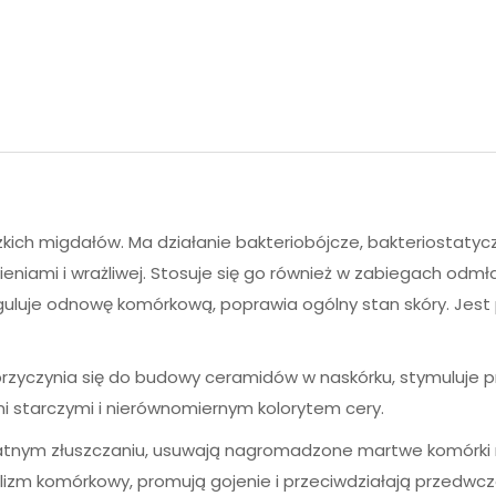
ich migdałów. Ma działanie bakteriobójcze, bakteriostatyczne
eniami i wrażliwej. Stosuje się go również w zabiegach odm
guluje odnowę komórkową, poprawia ogólny stan skóry. Jest 
przyczynia się do budowy ceramidów w naskórku, stymuluje p
i starczymi i nierównomiernym kolorytem cery.
tnym złuszczaniu, usuwają nagromadzone martwe komórki nas
olizm komórkowy, promują gojenie i przeciwdziałają przedwcz