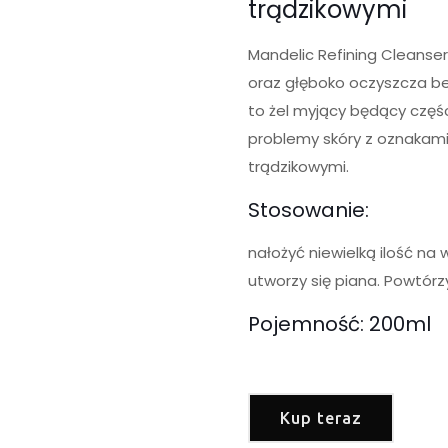
trądzikowymi
Mandelic Refining Cleanser
oraz głęboko oczyszcza be
to żel myjący będący części
problemy skóry z oznakami 
trądzikowymi.
Stosowanie:
nałożyć niewielką ilość na
utworzy się piana. Powtórz
Pojemność: 200ml
Kup teraz