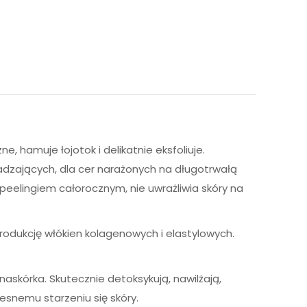
, hamuje łojotok i delikatnie eksfoliuje.
ładzających, dla cer narażonych na długotrwałą
peelingiem całorocznym, nie uwrażliwia skóry na
rodukcję włókien kolagenowych i elastylowych.
kórka. Skutecznie detoksykują, nawilżają,
esnemu starzeniu się skóry.